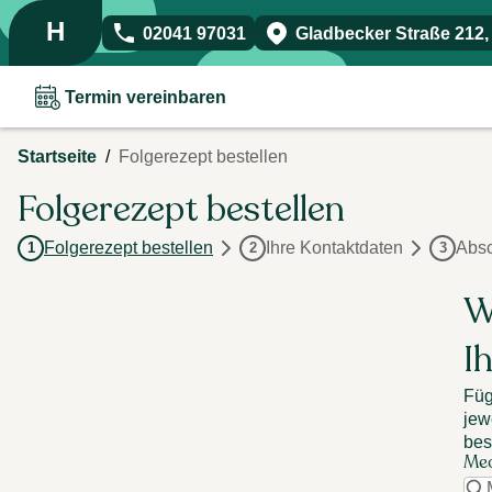
H
02041 97031
Gladbecker Straße 212
Termin vereinbaren
/
Startseite
Folgerezept bestellen
Folgerezept bestellen
Folgerezept bestellen
Ihre Kontaktdaten
Absc
1
2
3
W
I
Füg
jew
bes
Me